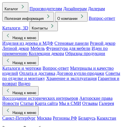
Производителям
Дизайнерам
Дилерам
Каталог
Вопрос-ответ
Полезная информация
О компании
Каталоги, 3D
Контакты
Назад к меню
Изделия из дерева и МДФ
Стеновые панели
Резной декор
Лепной декор
Мебель
Фурнитура для мебели
Идеи по
применению
Коллекции декора
Образцы продукции
Назад к меню
Каталоги и чертежи
Вопрос-ответ
Материалы и качество
изделий
Оплата и доставка
Договор купли-продажи
Советы
по отделке и монтажу
Хранение и эксплуатация
Гарантия и
возврат
Видео
Назад к меню
Воссоздание исторических интерьеров
Авторские права
Новости
Статьи
Карта сайта
Мы в СМИ
Отзывы
Галерея
Назад к меню
Санкт-Петербург
Москва
Регионы РФ
Беларусь
Казахстан