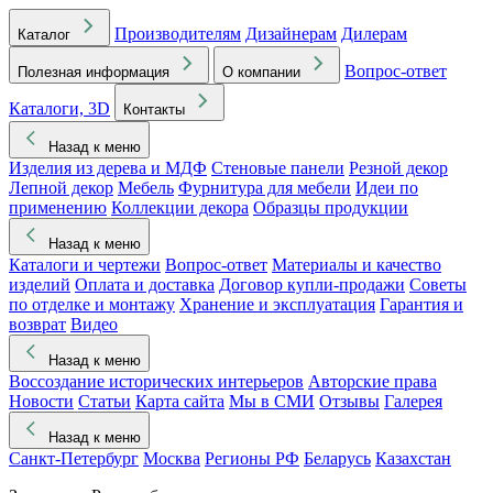
Производителям
Дизайнерам
Дилерам
Каталог
Вопрос-ответ
Полезная информация
О компании
Каталоги, 3D
Контакты
Назад к меню
Изделия из дерева и МДФ
Стеновые панели
Резной декор
Лепной декор
Мебель
Фурнитура для мебели
Идеи по
применению
Коллекции декора
Образцы продукции
Назад к меню
Каталоги и чертежи
Вопрос-ответ
Материалы и качество
изделий
Оплата и доставка
Договор купли-продажи
Советы
по отделке и монтажу
Хранение и эксплуатация
Гарантия и
возврат
Видео
Назад к меню
Воссоздание исторических интерьеров
Авторские права
Новости
Статьи
Карта сайта
Мы в СМИ
Отзывы
Галерея
Назад к меню
Санкт-Петербург
Москва
Регионы РФ
Беларусь
Казахстан