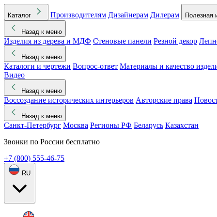
Производителям
Дизайнерам
Дилерам
Каталог
Полезная 
Назад к меню
Изделия из дерева и МДФ
Стеновые панели
Резной декор
Лепн
Назад к меню
Каталоги и чертежи
Вопрос-ответ
Материалы и качество издел
Видео
Назад к меню
Воссоздание исторических интерьеров
Авторские права
Новос
Назад к меню
Санкт-Петербург
Москва
Регионы РФ
Беларусь
Казахстан
Звонки по России бесплатно
+7 (800) 555-46-75
RU