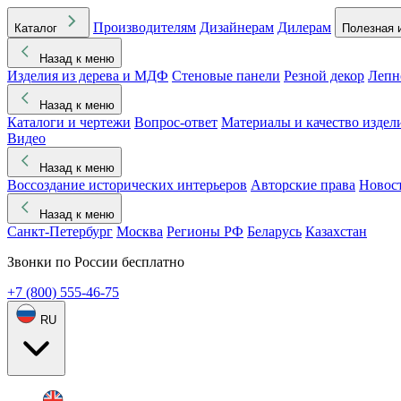
Производителям
Дизайнерам
Дилерам
Каталог
Полезная 
Назад к меню
Изделия из дерева и МДФ
Стеновые панели
Резной декор
Лепн
Назад к меню
Каталоги и чертежи
Вопрос-ответ
Материалы и качество издел
Видео
Назад к меню
Воссоздание исторических интерьеров
Авторские права
Новос
Назад к меню
Санкт-Петербург
Москва
Регионы РФ
Беларусь
Казахстан
Звонки по России бесплатно
+7 (800) 555-46-75
RU