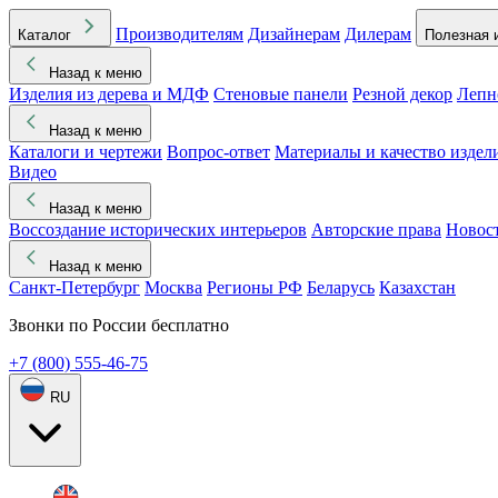
Производителям
Дизайнерам
Дилерам
Каталог
Полезная 
Назад к меню
Изделия из дерева и МДФ
Стеновые панели
Резной декор
Лепн
Назад к меню
Каталоги и чертежи
Вопрос-ответ
Материалы и качество издел
Видео
Назад к меню
Воссоздание исторических интерьеров
Авторские права
Новос
Назад к меню
Санкт-Петербург
Москва
Регионы РФ
Беларусь
Казахстан
Звонки по России бесплатно
+7 (800) 555-46-75
RU