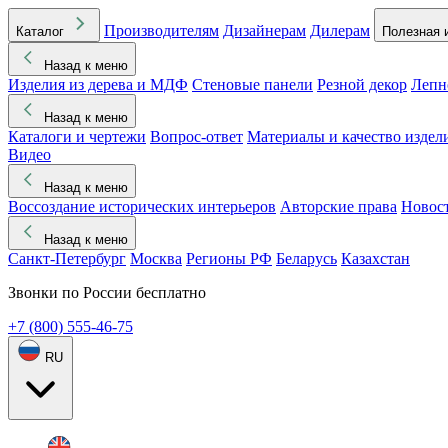
Производителям
Дизайнерам
Дилерам
Каталог
Полезная 
Назад к меню
Изделия из дерева и МДФ
Стеновые панели
Резной декор
Лепн
Назад к меню
Каталоги и чертежи
Вопрос-ответ
Материалы и качество издел
Видео
Назад к меню
Воссоздание исторических интерьеров
Авторские права
Новос
Назад к меню
Санкт-Петербург
Москва
Регионы РФ
Беларусь
Казахстан
Звонки по России бесплатно
+7 (800) 555-46-75
RU