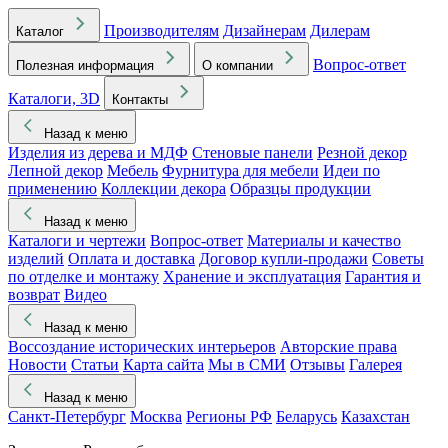
Производителям
Дизайнерам
Дилерам
Каталог
Вопрос-ответ
Полезная информация
О компании
Каталоги, 3D
Контакты
Назад к меню
Изделия из дерева и МДФ
Стеновые панели
Резной декор
Лепной декор
Мебель
Фурнитура для мебели
Идеи по
применению
Коллекции декора
Образцы продукции
Назад к меню
Каталоги и чертежи
Вопрос-ответ
Материалы и качество
изделий
Оплата и доставка
Договор купли-продажи
Советы
по отделке и монтажу
Хранение и эксплуатация
Гарантия и
возврат
Видео
Назад к меню
Воссоздание исторических интерьеров
Авторские права
Новости
Статьи
Карта сайта
Мы в СМИ
Отзывы
Галерея
Назад к меню
Санкт-Петербург
Москва
Регионы РФ
Беларусь
Казахстан