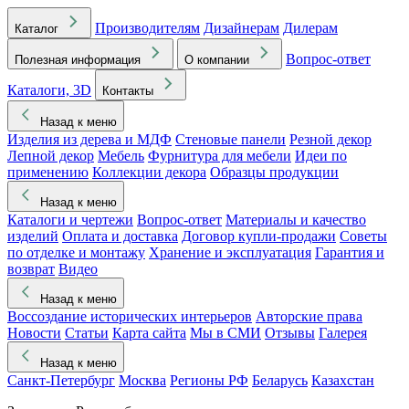
Производителям
Дизайнерам
Дилерам
Каталог
Вопрос-ответ
Полезная информация
О компании
Каталоги, 3D
Контакты
Назад к меню
Изделия из дерева и МДФ
Стеновые панели
Резной декор
Лепной декор
Мебель
Фурнитура для мебели
Идеи по
применению
Коллекции декора
Образцы продукции
Назад к меню
Каталоги и чертежи
Вопрос-ответ
Материалы и качество
изделий
Оплата и доставка
Договор купли-продажи
Советы
по отделке и монтажу
Хранение и эксплуатация
Гарантия и
возврат
Видео
Назад к меню
Воссоздание исторических интерьеров
Авторские права
Новости
Статьи
Карта сайта
Мы в СМИ
Отзывы
Галерея
Назад к меню
Санкт-Петербург
Москва
Регионы РФ
Беларусь
Казахстан