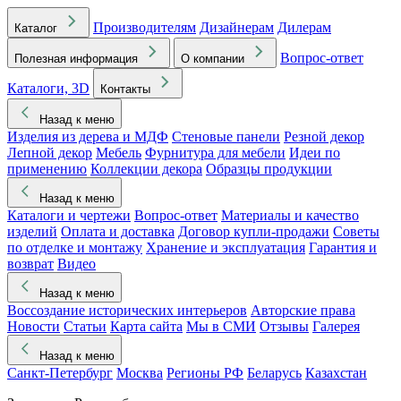
Производителям
Дизайнерам
Дилерам
Каталог
Вопрос-ответ
Полезная информация
О компании
Каталоги, 3D
Контакты
Назад к меню
Изделия из дерева и МДФ
Стеновые панели
Резной декор
Лепной декор
Мебель
Фурнитура для мебели
Идеи по
применению
Коллекции декора
Образцы продукции
Назад к меню
Каталоги и чертежи
Вопрос-ответ
Материалы и качество
изделий
Оплата и доставка
Договор купли-продажи
Советы
по отделке и монтажу
Хранение и эксплуатация
Гарантия и
возврат
Видео
Назад к меню
Воссоздание исторических интерьеров
Авторские права
Новости
Статьи
Карта сайта
Мы в СМИ
Отзывы
Галерея
Назад к меню
Санкт-Петербург
Москва
Регионы РФ
Беларусь
Казахстан