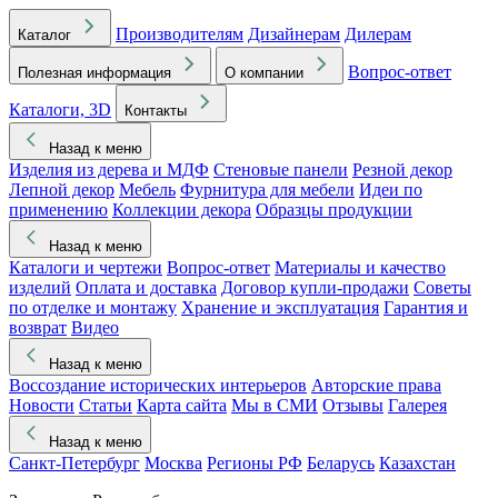
Производителям
Дизайнерам
Дилерам
Каталог
Вопрос-ответ
Полезная информация
О компании
Каталоги, 3D
Контакты
Назад к меню
Изделия из дерева и МДФ
Стеновые панели
Резной декор
Лепной декор
Мебель
Фурнитура для мебели
Идеи по
применению
Коллекции декора
Образцы продукции
Назад к меню
Каталоги и чертежи
Вопрос-ответ
Материалы и качество
изделий
Оплата и доставка
Договор купли-продажи
Советы
по отделке и монтажу
Хранение и эксплуатация
Гарантия и
возврат
Видео
Назад к меню
Воссоздание исторических интерьеров
Авторские права
Новости
Статьи
Карта сайта
Мы в СМИ
Отзывы
Галерея
Назад к меню
Санкт-Петербург
Москва
Регионы РФ
Беларусь
Казахстан