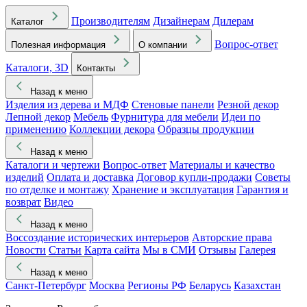
Производителям
Дизайнерам
Дилерам
Каталог
Вопрос-ответ
Полезная информация
О компании
Каталоги, 3D
Контакты
Назад к меню
Изделия из дерева и МДФ
Стеновые панели
Резной декор
Лепной декор
Мебель
Фурнитура для мебели
Идеи по
применению
Коллекции декора
Образцы продукции
Назад к меню
Каталоги и чертежи
Вопрос-ответ
Материалы и качество
изделий
Оплата и доставка
Договор купли-продажи
Советы
по отделке и монтажу
Хранение и эксплуатация
Гарантия и
возврат
Видео
Назад к меню
Воссоздание исторических интерьеров
Авторские права
Новости
Статьи
Карта сайта
Мы в СМИ
Отзывы
Галерея
Назад к меню
Санкт-Петербург
Москва
Регионы РФ
Беларусь
Казахстан