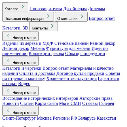
Производителям
Дизайнерам
Дилерам
Каталог
Вопрос-ответ
Полезная информация
О компании
Каталоги, 3D
Контакты
Назад к меню
Изделия из дерева и МДФ
Стеновые панели
Резной декор
Лепной декор
Мебель
Фурнитура для мебели
Идеи по
применению
Коллекции декора
Образцы продукции
Назад к меню
Каталоги и чертежи
Вопрос-ответ
Материалы и качество
изделий
Оплата и доставка
Договор купли-продажи
Советы
по отделке и монтажу
Хранение и эксплуатация
Гарантия и
возврат
Видео
Назад к меню
Воссоздание исторических интерьеров
Авторские права
Новости
Статьи
Карта сайта
Мы в СМИ
Отзывы
Галерея
Назад к меню
Санкт-Петербург
Москва
Регионы РФ
Беларусь
Казахстан