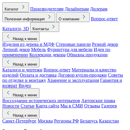
Производителям
Дизайнерам
Дилерам
Каталог
Вопрос-ответ
Полезная информация
О компании
Каталоги, 3D
Контакты
Назад к меню
Изделия из дерева и МДФ
Стеновые панели
Резной декор
Лепной декор
Мебель
Фурнитура для мебели
Идеи по
применению
Коллекции декора
Образцы продукции
Назад к меню
Каталоги и чертежи
Вопрос-ответ
Материалы и качество
изделий
Оплата и доставка
Договор купли-продажи
Советы
по отделке и монтажу
Хранение и эксплуатация
Гарантия и
возврат
Видео
Назад к меню
Воссоздание исторических интерьеров
Авторские права
Новости
Статьи
Карта сайта
Мы в СМИ
Отзывы
Галерея
Назад к меню
Санкт-Петербург
Москва
Регионы РФ
Беларусь
Казахстан