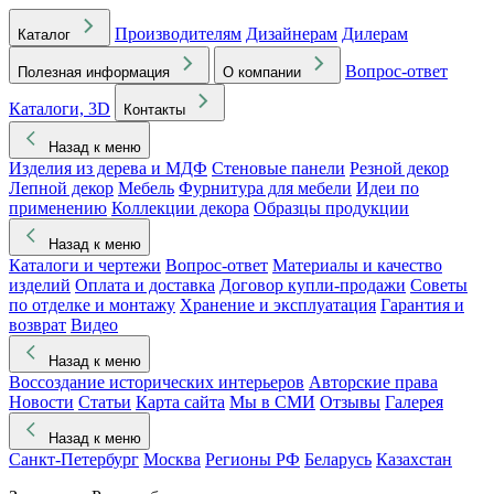
Производителям
Дизайнерам
Дилерам
Каталог
Вопрос-ответ
Полезная информация
О компании
Каталоги, 3D
Контакты
Назад к меню
Изделия из дерева и МДФ
Стеновые панели
Резной декор
Лепной декор
Мебель
Фурнитура для мебели
Идеи по
применению
Коллекции декора
Образцы продукции
Назад к меню
Каталоги и чертежи
Вопрос-ответ
Материалы и качество
изделий
Оплата и доставка
Договор купли-продажи
Советы
по отделке и монтажу
Хранение и эксплуатация
Гарантия и
возврат
Видео
Назад к меню
Воссоздание исторических интерьеров
Авторские права
Новости
Статьи
Карта сайта
Мы в СМИ
Отзывы
Галерея
Назад к меню
Санкт-Петербург
Москва
Регионы РФ
Беларусь
Казахстан