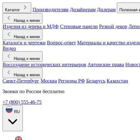
Производителям
Дизайнерам
Дилерам
Каталог
Полезная 
Назад к меню
Изделия из дерева и МДФ
Стеновые панели
Резной декор
Лепн
Назад к меню
Каталоги и чертежи
Вопрос-ответ
Материалы и качество издел
Видео
Назад к меню
Воссоздание исторических интерьеров
Авторские права
Новос
Назад к меню
Санкт-Петербург
Москва
Регионы РФ
Беларусь
Казахстан
Звонки по России бесплатно
+7 (800) 555-46-75
RU