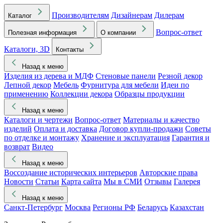
Производителям
Дизайнерам
Дилерам
Каталог
Вопрос-ответ
Полезная информация
О компании
Каталоги, 3D
Контакты
Назад к меню
Изделия из дерева и МДФ
Стеновые панели
Резной декор
Лепной декор
Мебель
Фурнитура для мебели
Идеи по
применению
Коллекции декора
Образцы продукции
Назад к меню
Каталоги и чертежи
Вопрос-ответ
Материалы и качество
изделий
Оплата и доставка
Договор купли-продажи
Советы
по отделке и монтажу
Хранение и эксплуатация
Гарантия и
возврат
Видео
Назад к меню
Воссоздание исторических интерьеров
Авторские права
Новости
Статьи
Карта сайта
Мы в СМИ
Отзывы
Галерея
Назад к меню
Санкт-Петербург
Москва
Регионы РФ
Беларусь
Казахстан