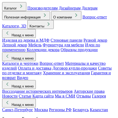
Производителям
Дизайнерам
Дилерам
Каталог
Вопрос-ответ
Полезная информация
О компании
Каталоги, 3D
Контакты
Назад к меню
Изделия из дерева и МДФ
Стеновые панели
Резной декор
Лепной декор
Мебель
Фурнитура для мебели
Идеи по
применению
Коллекции декора
Образцы продукции
Назад к меню
Каталоги и чертежи
Вопрос-ответ
Материалы и качество
изделий
Оплата и доставка
Договор купли-продажи
Советы
по отделке и монтажу
Хранение и эксплуатация
Гарантия и
возврат
Видео
Назад к меню
Воссоздание исторических интерьеров
Авторские права
Новости
Статьи
Карта сайта
Мы в СМИ
Отзывы
Галерея
Назад к меню
Санкт-Петербург
Москва
Регионы РФ
Беларусь
Казахстан