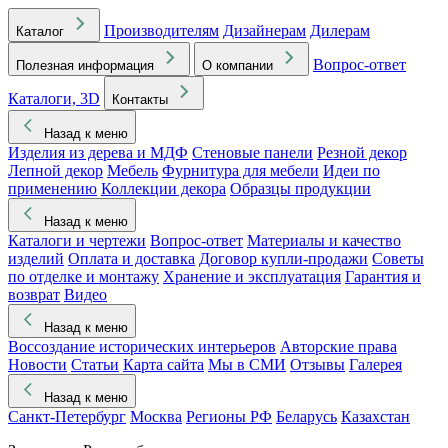
Производителям
Дизайнерам
Дилерам
Каталог
Вопрос-ответ
Полезная информация
О компании
Каталоги, 3D
Контакты
Назад к меню
Изделия из дерева и МДФ
Стеновые панели
Резной декор
Лепной декор
Мебель
Фурнитура для мебели
Идеи по
применению
Коллекции декора
Образцы продукции
Назад к меню
Каталоги и чертежи
Вопрос-ответ
Материалы и качество
изделий
Оплата и доставка
Договор купли-продажи
Советы
по отделке и монтажу
Хранение и эксплуатация
Гарантия и
возврат
Видео
Назад к меню
Воссоздание исторических интерьеров
Авторские права
Новости
Статьи
Карта сайта
Мы в СМИ
Отзывы
Галерея
Назад к меню
Санкт-Петербург
Москва
Регионы РФ
Беларусь
Казахстан