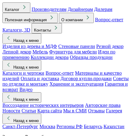
Производителям
Дизайнерам
Дилерам
Каталог
Вопрос-ответ
Полезная информация
О компании
Каталоги, 3D
Контакты
Назад к меню
Изделия из дерева и МДФ
Стеновые панели
Резной декор
Лепной декор
Мебель
Фурнитура для мебели
Идеи по
применению
Коллекции декора
Образцы продукции
Назад к меню
Каталоги и чертежи
Вопрос-ответ
Материалы и качество
изделий
Оплата и доставка
Договор купли-продажи
Советы
по отделке и монтажу
Хранение и эксплуатация
Гарантия и
возврат
Видео
Назад к меню
Воссоздание исторических интерьеров
Авторские права
Новости
Статьи
Карта сайта
Мы в СМИ
Отзывы
Галерея
Назад к меню
Санкт-Петербург
Москва
Регионы РФ
Беларусь
Казахстан