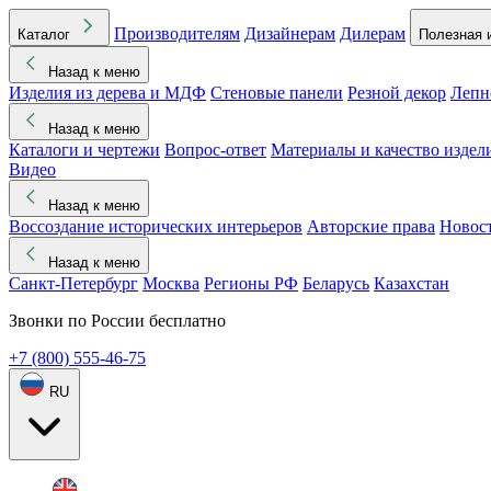
Производителям
Дизайнерам
Дилерам
Каталог
Полезная 
Назад к меню
Изделия из дерева и МДФ
Стеновые панели
Резной декор
Лепн
Назад к меню
Каталоги и чертежи
Вопрос-ответ
Материалы и качество издел
Видео
Назад к меню
Воссоздание исторических интерьеров
Авторские права
Новос
Назад к меню
Санкт-Петербург
Москва
Регионы РФ
Беларусь
Казахстан
Звонки по России бесплатно
+7 (800) 555-46-75
RU