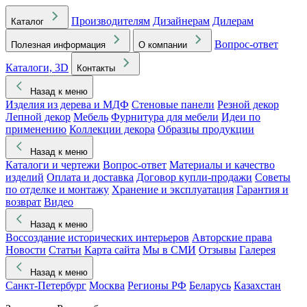
Производителям
Дизайнерам
Дилерам
Каталог
Вопрос-ответ
Полезная информация
О компании
Каталоги, 3D
Контакты
Назад к меню
Изделия из дерева и МДФ
Стеновые панели
Резной декор
Лепной декор
Мебель
Фурнитура для мебели
Идеи по
применению
Коллекции декора
Образцы продукции
Назад к меню
Каталоги и чертежи
Вопрос-ответ
Материалы и качество
изделий
Оплата и доставка
Договор купли-продажи
Советы
по отделке и монтажу
Хранение и эксплуатация
Гарантия и
возврат
Видео
Назад к меню
Воссоздание исторических интерьеров
Авторские права
Новости
Статьи
Карта сайта
Мы в СМИ
Отзывы
Галерея
Назад к меню
Санкт-Петербург
Москва
Регионы РФ
Беларусь
Казахстан