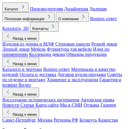
Производителям
Дизайнерам
Дилерам
Каталог
Вопрос-ответ
Полезная информация
О компании
Каталоги, 3D
Контакты
Назад к меню
Изделия из дерева и МДФ
Стеновые панели
Резной декор
Лепной декор
Мебель
Фурнитура для мебели
Идеи по
применению
Коллекции декора
Образцы продукции
Назад к меню
Каталоги и чертежи
Вопрос-ответ
Материалы и качество
изделий
Оплата и доставка
Договор купли-продажи
Советы
по отделке и монтажу
Хранение и эксплуатация
Гарантия и
возврат
Видео
Назад к меню
Воссоздание исторических интерьеров
Авторские права
Новости
Статьи
Карта сайта
Мы в СМИ
Отзывы
Галерея
Назад к меню
Санкт-Петербург
Москва
Регионы РФ
Беларусь
Казахстан