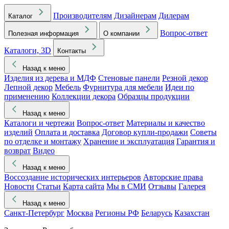
Производителям
Дизайнерам
Дилерам
Каталог
Вопрос-ответ
Полезная информация
О компании
Каталоги, 3D
Контакты
Назад к меню
Изделия из дерева и МДФ
Стеновые панели
Резной декор
Лепной декор
Мебель
Фурнитура для мебели
Идеи по
применению
Коллекции декора
Образцы продукции
Назад к меню
Каталоги и чертежи
Вопрос-ответ
Материалы и качество
изделий
Оплата и доставка
Договор купли-продажи
Советы
по отделке и монтажу
Хранение и эксплуатация
Гарантия и
возврат
Видео
Назад к меню
Воссоздание исторических интерьеров
Авторские права
Новости
Статьи
Карта сайта
Мы в СМИ
Отзывы
Галерея
Назад к меню
Санкт-Петербург
Москва
Регионы РФ
Беларусь
Казахстан