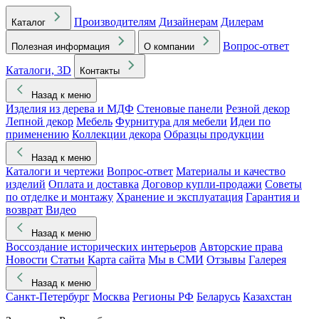
Производителям
Дизайнерам
Дилерам
Каталог
Вопрос-ответ
Полезная информация
О компании
Каталоги, 3D
Контакты
Назад к меню
Изделия из дерева и МДФ
Стеновые панели
Резной декор
Лепной декор
Мебель
Фурнитура для мебели
Идеи по
применению
Коллекции декора
Образцы продукции
Назад к меню
Каталоги и чертежи
Вопрос-ответ
Материалы и качество
изделий
Оплата и доставка
Договор купли-продажи
Советы
по отделке и монтажу
Хранение и эксплуатация
Гарантия и
возврат
Видео
Назад к меню
Воссоздание исторических интерьеров
Авторские права
Новости
Статьи
Карта сайта
Мы в СМИ
Отзывы
Галерея
Назад к меню
Санкт-Петербург
Москва
Регионы РФ
Беларусь
Казахстан