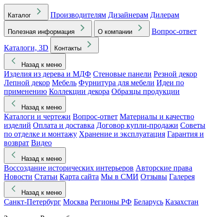
Производителям
Дизайнерам
Дилерам
Каталог
Вопрос-ответ
Полезная информация
О компании
Каталоги, 3D
Контакты
Назад к меню
Изделия из дерева и МДФ
Стеновые панели
Резной декор
Лепной декор
Мебель
Фурнитура для мебели
Идеи по
применению
Коллекции декора
Образцы продукции
Назад к меню
Каталоги и чертежи
Вопрос-ответ
Материалы и качество
изделий
Оплата и доставка
Договор купли-продажи
Советы
по отделке и монтажу
Хранение и эксплуатация
Гарантия и
возврат
Видео
Назад к меню
Воссоздание исторических интерьеров
Авторские права
Новости
Статьи
Карта сайта
Мы в СМИ
Отзывы
Галерея
Назад к меню
Санкт-Петербург
Москва
Регионы РФ
Беларусь
Казахстан