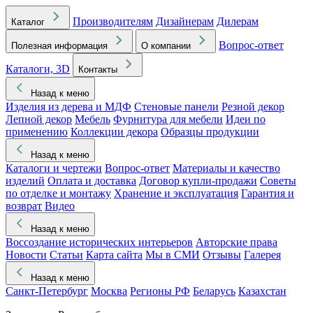
Производителям
Дизайнерам
Дилерам
Каталог
Вопрос-ответ
Полезная информация
О компании
Каталоги, 3D
Контакты
Назад к меню
Изделия из дерева и МДФ
Стеновые панели
Резной декор
Лепной декор
Мебель
Фурнитура для мебели
Идеи по
применению
Коллекции декора
Образцы продукции
Назад к меню
Каталоги и чертежи
Вопрос-ответ
Материалы и качество
изделий
Оплата и доставка
Договор купли-продажи
Советы
по отделке и монтажу
Хранение и эксплуатация
Гарантия и
возврат
Видео
Назад к меню
Воссоздание исторических интерьеров
Авторские права
Новости
Статьи
Карта сайта
Мы в СМИ
Отзывы
Галерея
Назад к меню
Санкт-Петербург
Москва
Регионы РФ
Беларусь
Казахстан