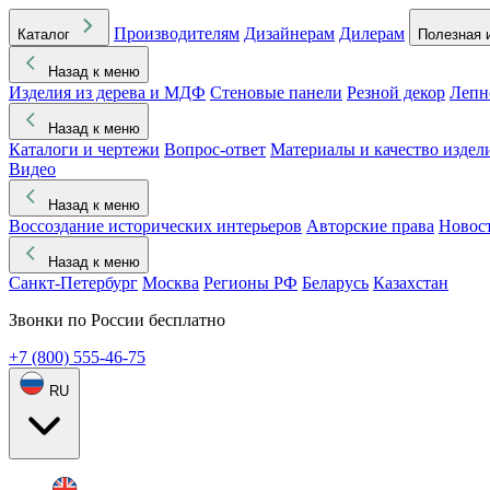
Производителям
Дизайнерам
Дилерам
Каталог
Полезная 
Назад к меню
Изделия из дерева и МДФ
Стеновые панели
Резной декор
Лепн
Назад к меню
Каталоги и чертежи
Вопрос-ответ
Материалы и качество издел
Видео
Назад к меню
Воссоздание исторических интерьеров
Авторские права
Новос
Назад к меню
Санкт-Петербург
Москва
Регионы РФ
Беларусь
Казахстан
Звонки по России бесплатно
+7 (800) 555-46-75
RU