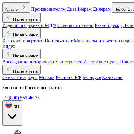
Производителям
Дизайнерам
Дилерам
Каталог
Полезная 
Назад к меню
Изделия из дерева и МДФ
Стеновые панели
Резной декор
Лепн
Назад к меню
Каталоги и чертежи
Вопрос-ответ
Материалы и качество издел
Видео
Назад к меню
Воссоздание исторических интерьеров
Авторские права
Новос
Назад к меню
Санкт-Петербург
Москва
Регионы РФ
Беларусь
Казахстан
Звонки по России бесплатно
+7 (800) 555-46-75
RU