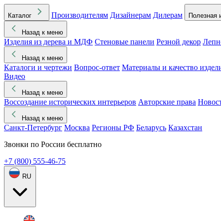
Производителям
Дизайнерам
Дилерам
Каталог
Полезная 
Назад к меню
Изделия из дерева и МДФ
Стеновые панели
Резной декор
Лепн
Назад к меню
Каталоги и чертежи
Вопрос-ответ
Материалы и качество издел
Видео
Назад к меню
Воссоздание исторических интерьеров
Авторские права
Новос
Назад к меню
Санкт-Петербург
Москва
Регионы РФ
Беларусь
Казахстан
Звонки по России бесплатно
+7 (800) 555-46-75
RU