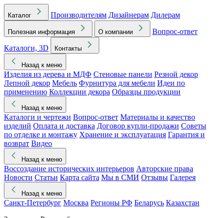
Производителям
Дизайнерам
Дилерам
Каталог
Вопрос-ответ
Полезная информация
О компании
Каталоги, 3D
Контакты
Назад к меню
Изделия из дерева и МДФ
Стеновые панели
Резной декор
Лепной декор
Мебель
Фурнитура для мебели
Идеи по
применению
Коллекции декора
Образцы продукции
Назад к меню
Каталоги и чертежи
Вопрос-ответ
Материалы и качество
изделий
Оплата и доставка
Договор купли-продажи
Советы
по отделке и монтажу
Хранение и эксплуатация
Гарантия и
возврат
Видео
Назад к меню
Воссоздание исторических интерьеров
Авторские права
Новости
Статьи
Карта сайта
Мы в СМИ
Отзывы
Галерея
Назад к меню
Санкт-Петербург
Москва
Регионы РФ
Беларусь
Казахстан