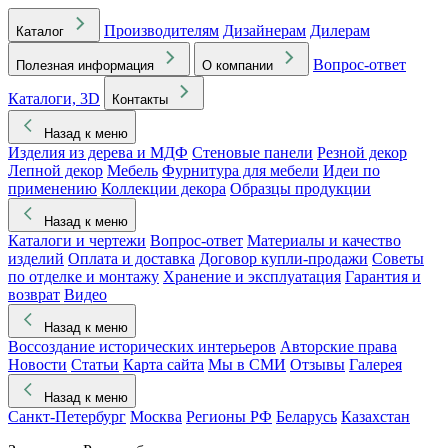
Производителям
Дизайнерам
Дилерам
Каталог
Вопрос-ответ
Полезная информация
О компании
Каталоги, 3D
Контакты
Назад к меню
Изделия из дерева и МДФ
Стеновые панели
Резной декор
Лепной декор
Мебель
Фурнитура для мебели
Идеи по
применению
Коллекции декора
Образцы продукции
Назад к меню
Каталоги и чертежи
Вопрос-ответ
Материалы и качество
изделий
Оплата и доставка
Договор купли-продажи
Советы
по отделке и монтажу
Хранение и эксплуатация
Гарантия и
возврат
Видео
Назад к меню
Воссоздание исторических интерьеров
Авторские права
Новости
Статьи
Карта сайта
Мы в СМИ
Отзывы
Галерея
Назад к меню
Санкт-Петербург
Москва
Регионы РФ
Беларусь
Казахстан