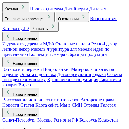
Производителям
Дизайнерам
Дилерам
Каталог
Вопрос-ответ
Полезная информация
О компании
Каталоги, 3D
Контакты
Назад к меню
Изделия из дерева и МДФ
Стеновые панели
Резной декор
Лепной декор
Мебель
Фурнитура для мебели
Идеи по
применению
Коллекции декора
Образцы продукции
Назад к меню
Каталоги и чертежи
Вопрос-ответ
Материалы и качество
изделий
Оплата и доставка
Договор купли-продажи
Советы
по отделке и монтажу
Хранение и эксплуатация
Гарантия и
возврат
Видео
Назад к меню
Воссоздание исторических интерьеров
Авторские права
Новости
Статьи
Карта сайта
Мы в СМИ
Отзывы
Галерея
Назад к меню
Санкт-Петербург
Москва
Регионы РФ
Беларусь
Казахстан