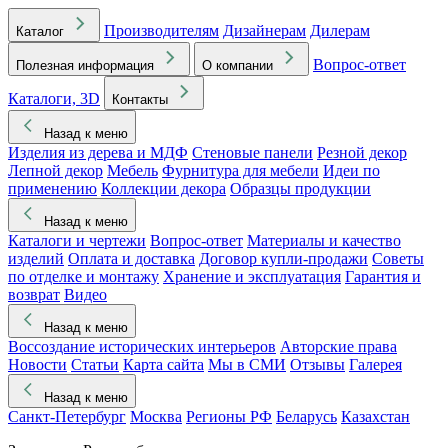
Производителям
Дизайнерам
Дилерам
Каталог
Вопрос-ответ
Полезная информация
О компании
Каталоги, 3D
Контакты
Назад к меню
Изделия из дерева и МДФ
Стеновые панели
Резной декор
Лепной декор
Мебель
Фурнитура для мебели
Идеи по
применению
Коллекции декора
Образцы продукции
Назад к меню
Каталоги и чертежи
Вопрос-ответ
Материалы и качество
изделий
Оплата и доставка
Договор купли-продажи
Советы
по отделке и монтажу
Хранение и эксплуатация
Гарантия и
возврат
Видео
Назад к меню
Воссоздание исторических интерьеров
Авторские права
Новости
Статьи
Карта сайта
Мы в СМИ
Отзывы
Галерея
Назад к меню
Санкт-Петербург
Москва
Регионы РФ
Беларусь
Казахстан