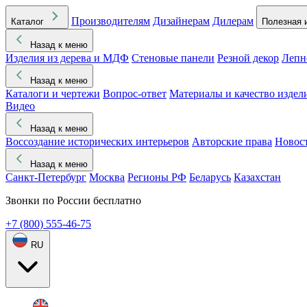
Производителям
Дизайнерам
Дилерам
Каталог
Полезная 
Назад к меню
Изделия из дерева и МДФ
Стеновые панели
Резной декор
Лепн
Назад к меню
Каталоги и чертежи
Вопрос-ответ
Материалы и качество издел
Видео
Назад к меню
Воссоздание исторических интерьеров
Авторские права
Новос
Назад к меню
Санкт-Петербург
Москва
Регионы РФ
Беларусь
Казахстан
Звонки по России бесплатно
+7 (800) 555-46-75
RU