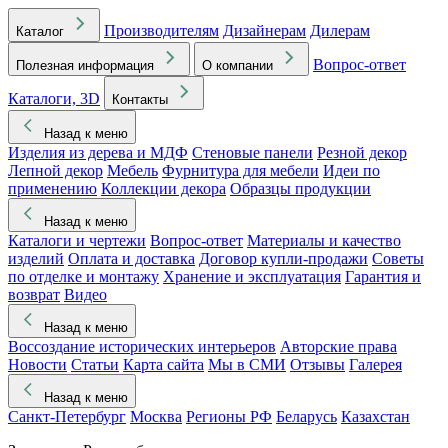
Производителям
Дизайнерам
Дилерам
Каталог
Вопрос-ответ
Полезная информация
О компании
Каталоги, 3D
Контакты
Назад к меню
Изделия из дерева и МДФ
Стеновые панели
Резной декор
Лепной декор
Мебель
Фурнитура для мебели
Идеи по
применению
Коллекции декора
Образцы продукции
Назад к меню
Каталоги и чертежи
Вопрос-ответ
Материалы и качество
изделий
Оплата и доставка
Договор купли-продажи
Советы
по отделке и монтажу
Хранение и эксплуатация
Гарантия и
возврат
Видео
Назад к меню
Воссоздание исторических интерьеров
Авторские права
Новости
Статьи
Карта сайта
Мы в СМИ
Отзывы
Галерея
Назад к меню
Санкт-Петербург
Москва
Регионы РФ
Беларусь
Казахстан