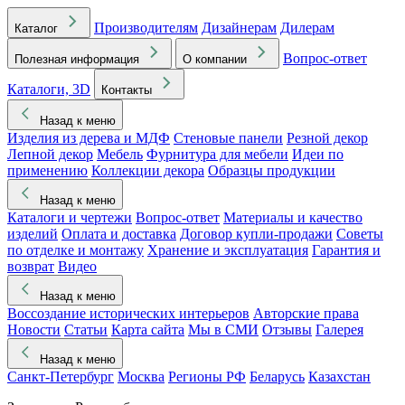
Производителям
Дизайнерам
Дилерам
Каталог
Вопрос-ответ
Полезная информация
О компании
Каталоги, 3D
Контакты
Назад к меню
Изделия из дерева и МДФ
Стеновые панели
Резной декор
Лепной декор
Мебель
Фурнитура для мебели
Идеи по
применению
Коллекции декора
Образцы продукции
Назад к меню
Каталоги и чертежи
Вопрос-ответ
Материалы и качество
изделий
Оплата и доставка
Договор купли-продажи
Советы
по отделке и монтажу
Хранение и эксплуатация
Гарантия и
возврат
Видео
Назад к меню
Воссоздание исторических интерьеров
Авторские права
Новости
Статьи
Карта сайта
Мы в СМИ
Отзывы
Галерея
Назад к меню
Санкт-Петербург
Москва
Регионы РФ
Беларусь
Казахстан