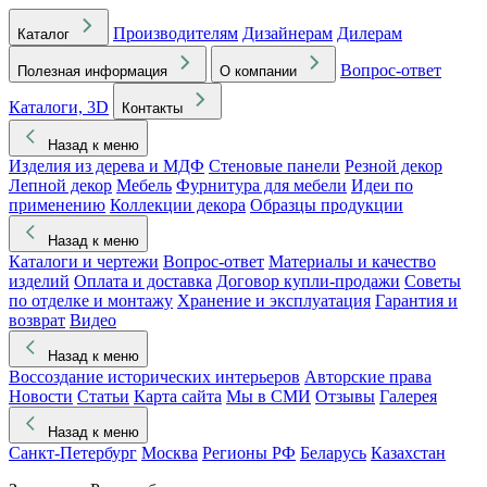
Производителям
Дизайнерам
Дилерам
Каталог
Вопрос-ответ
Полезная информация
О компании
Каталоги, 3D
Контакты
Назад к меню
Изделия из дерева и МДФ
Стеновые панели
Резной декор
Лепной декор
Мебель
Фурнитура для мебели
Идеи по
применению
Коллекции декора
Образцы продукции
Назад к меню
Каталоги и чертежи
Вопрос-ответ
Материалы и качество
изделий
Оплата и доставка
Договор купли-продажи
Советы
по отделке и монтажу
Хранение и эксплуатация
Гарантия и
возврат
Видео
Назад к меню
Воссоздание исторических интерьеров
Авторские права
Новости
Статьи
Карта сайта
Мы в СМИ
Отзывы
Галерея
Назад к меню
Санкт-Петербург
Москва
Регионы РФ
Беларусь
Казахстан