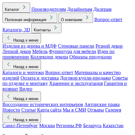
Производителям
Дизайнерам
Дилерам
Каталог
Вопрос-ответ
Полезная информация
О компании
Каталоги, 3D
Контакты
Назад к меню
Изделия из дерева и МДФ
Стеновые панели
Резной декор
Лепной декор
Мебель
Фурнитура для мебели
Идеи по
применению
Коллекции декора
Образцы продукции
Назад к меню
Каталоги и чертежи
Вопрос-ответ
Материалы и качество
изделий
Оплата и доставка
Договор купли-продажи
Советы
по отделке и монтажу
Хранение и эксплуатация
Гарантия и
возврат
Видео
Назад к меню
Воссоздание исторических интерьеров
Авторские права
Новости
Статьи
Карта сайта
Мы в СМИ
Отзывы
Галерея
Назад к меню
Санкт-Петербург
Москва
Регионы РФ
Беларусь
Казахстан