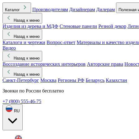
Производителям
Дизайнерам
Дилерам
Каталог
Полезная 
Назад к меню
Изделия из дерева и МДФ
Стеновые панели
Резной декор
Лепн
Назад к меню
Каталоги и чертежи
Вопрос-ответ
Материалы и качество издел
Видео
Назад к меню
Воссоздание исторических интерьеров
Авторские права
Новос
Назад к меню
Санкт-Петербург
Москва
Регионы РФ
Беларусь
Казахстан
Звонки по России бесплатно
+7 (800) 555-46-75
RU