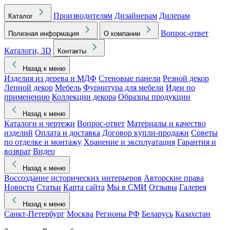
Производителям
Дизайнерам
Дилерам
Каталог
Вопрос-ответ
Полезная информация
О компании
Каталоги, 3D
Контакты
Назад к меню
Изделия из дерева и МДФ
Стеновые панели
Резной декор
Лепной декор
Мебель
Фурнитура для мебели
Идеи по
применению
Коллекции декора
Образцы продукции
Назад к меню
Каталоги и чертежи
Вопрос-ответ
Материалы и качество
изделий
Оплата и доставка
Договор купли-продажи
Советы
по отделке и монтажу
Хранение и эксплуатация
Гарантия и
возврат
Видео
Назад к меню
Воссоздание исторических интерьеров
Авторские права
Новости
Статьи
Карта сайта
Мы в СМИ
Отзывы
Галерея
Назад к меню
Санкт-Петербург
Москва
Регионы РФ
Беларусь
Казахстан