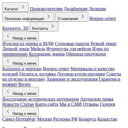
Производителям
Дизайнерам
Дилерам
Каталог
Вопрос-ответ
Полезная информация
О компании
Каталоги, 3D
Контакты
Назад к меню
Изделия из дерева и МДФ
Стеновые панели
Резной декор
Лепной декор
Мебель
Фурнитура для мебели
Идеи по
применению
Коллекции декора
Образцы продукции
Назад к меню
Каталоги и чертежи
Вопрос-ответ
Материалы и качество
изделий
Оплата и доставка
Договор купли-продажи
Советы
по отделке и монтажу
Хранение и эксплуатация
Гарантия и
возврат
Видео
Назад к меню
Воссоздание исторических интерьеров
Авторские права
Новости
Статьи
Карта сайта
Мы в СМИ
Отзывы
Галерея
Назад к меню
Санкт-Петербург
Москва
Регионы РФ
Беларусь
Казахстан