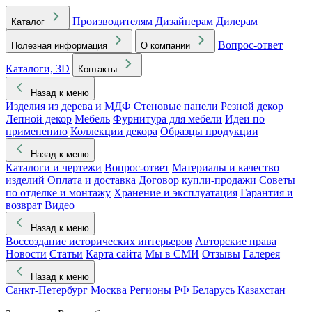
Производителям
Дизайнерам
Дилерам
Каталог
Вопрос-ответ
Полезная информация
О компании
Каталоги, 3D
Контакты
Назад к меню
Изделия из дерева и МДФ
Стеновые панели
Резной декор
Лепной декор
Мебель
Фурнитура для мебели
Идеи по
применению
Коллекции декора
Образцы продукции
Назад к меню
Каталоги и чертежи
Вопрос-ответ
Материалы и качество
изделий
Оплата и доставка
Договор купли-продажи
Советы
по отделке и монтажу
Хранение и эксплуатация
Гарантия и
возврат
Видео
Назад к меню
Воссоздание исторических интерьеров
Авторские права
Новости
Статьи
Карта сайта
Мы в СМИ
Отзывы
Галерея
Назад к меню
Санкт-Петербург
Москва
Регионы РФ
Беларусь
Казахстан