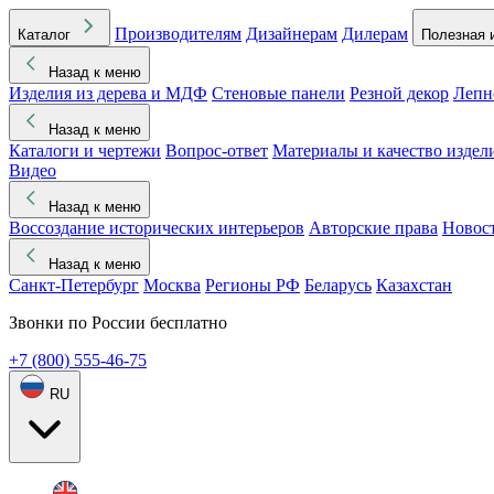
Производителям
Дизайнерам
Дилерам
Каталог
Полезная 
Назад к меню
Изделия из дерева и МДФ
Стеновые панели
Резной декор
Лепн
Назад к меню
Каталоги и чертежи
Вопрос-ответ
Материалы и качество издел
Видео
Назад к меню
Воссоздание исторических интерьеров
Авторские права
Новос
Назад к меню
Санкт-Петербург
Москва
Регионы РФ
Беларусь
Казахстан
Звонки по России бесплатно
+7 (800) 555-46-75
RU