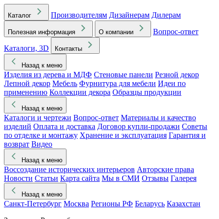
Производителям
Дизайнерам
Дилерам
Каталог
Вопрос-ответ
Полезная информация
О компании
Каталоги, 3D
Контакты
Назад к меню
Изделия из дерева и МДФ
Стеновые панели
Резной декор
Лепной декор
Мебель
Фурнитура для мебели
Идеи по
применению
Коллекции декора
Образцы продукции
Назад к меню
Каталоги и чертежи
Вопрос-ответ
Материалы и качество
изделий
Оплата и доставка
Договор купли-продажи
Советы
по отделке и монтажу
Хранение и эксплуатация
Гарантия и
возврат
Видео
Назад к меню
Воссоздание исторических интерьеров
Авторские права
Новости
Статьи
Карта сайта
Мы в СМИ
Отзывы
Галерея
Назад к меню
Санкт-Петербург
Москва
Регионы РФ
Беларусь
Казахстан