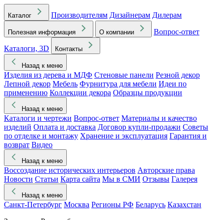
Производителям
Дизайнерам
Дилерам
Каталог
Вопрос-ответ
Полезная информация
О компании
Каталоги, 3D
Контакты
Назад к меню
Изделия из дерева и МДФ
Стеновые панели
Резной декор
Лепной декор
Мебель
Фурнитура для мебели
Идеи по
применению
Коллекции декора
Образцы продукции
Назад к меню
Каталоги и чертежи
Вопрос-ответ
Материалы и качество
изделий
Оплата и доставка
Договор купли-продажи
Советы
по отделке и монтажу
Хранение и эксплуатация
Гарантия и
возврат
Видео
Назад к меню
Воссоздание исторических интерьеров
Авторские права
Новости
Статьи
Карта сайта
Мы в СМИ
Отзывы
Галерея
Назад к меню
Санкт-Петербург
Москва
Регионы РФ
Беларусь
Казахстан