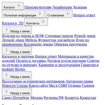
Производителям
Дизайнерам
Дилерам
Каталог
Вопрос-ответ
Полезная информация
О компании
Каталоги, 3D
Контакты
Назад к меню
Изделия из дерева и МДФ
Стеновые панели
Резной декор
Лепной декор
Мебель
Фурнитура для мебели
Идеи по
применению
Коллекции декора
Образцы продукции
Назад к меню
Каталоги и чертежи
Вопрос-ответ
Материалы и качество
изделий
Оплата и доставка
Договор купли-продажи
Советы
по отделке и монтажу
Хранение и эксплуатация
Гарантия и
возврат
Видео
Назад к меню
Воссоздание исторических интерьеров
Авторские права
Новости
Статьи
Карта сайта
Мы в СМИ
Отзывы
Галерея
Назад к меню
Санкт-Петербург
Москва
Регионы РФ
Беларусь
Казахстан