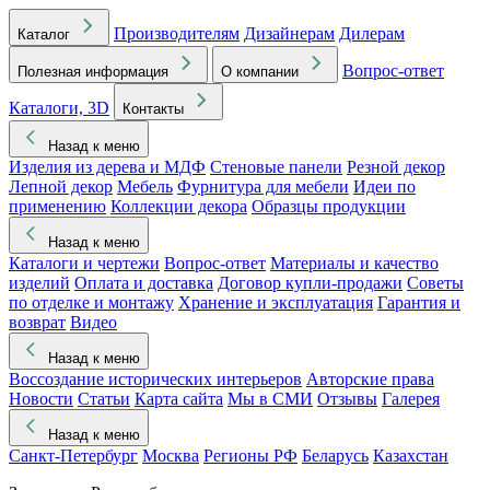
Производителям
Дизайнерам
Дилерам
Каталог
Вопрос-ответ
Полезная информация
О компании
Каталоги, 3D
Контакты
Назад к меню
Изделия из дерева и МДФ
Стеновые панели
Резной декор
Лепной декор
Мебель
Фурнитура для мебели
Идеи по
применению
Коллекции декора
Образцы продукции
Назад к меню
Каталоги и чертежи
Вопрос-ответ
Материалы и качество
изделий
Оплата и доставка
Договор купли-продажи
Советы
по отделке и монтажу
Хранение и эксплуатация
Гарантия и
возврат
Видео
Назад к меню
Воссоздание исторических интерьеров
Авторские права
Новости
Статьи
Карта сайта
Мы в СМИ
Отзывы
Галерея
Назад к меню
Санкт-Петербург
Москва
Регионы РФ
Беларусь
Казахстан