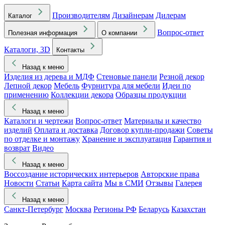
Производителям
Дизайнерам
Дилерам
Каталог
Вопрос-ответ
Полезная информация
О компании
Каталоги, 3D
Контакты
Назад к меню
Изделия из дерева и МДФ
Стеновые панели
Резной декор
Лепной декор
Мебель
Фурнитура для мебели
Идеи по
применению
Коллекции декора
Образцы продукции
Назад к меню
Каталоги и чертежи
Вопрос-ответ
Материалы и качество
изделий
Оплата и доставка
Договор купли-продажи
Советы
по отделке и монтажу
Хранение и эксплуатация
Гарантия и
возврат
Видео
Назад к меню
Воссоздание исторических интерьеров
Авторские права
Новости
Статьи
Карта сайта
Мы в СМИ
Отзывы
Галерея
Назад к меню
Санкт-Петербург
Москва
Регионы РФ
Беларусь
Казахстан