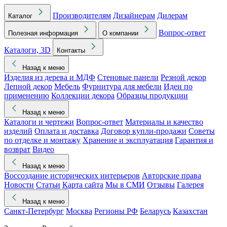
Производителям
Дизайнерам
Дилерам
Каталог
Вопрос-ответ
Полезная информация
О компании
Каталоги, 3D
Контакты
Назад к меню
Изделия из дерева и МДФ
Стеновые панели
Резной декор
Лепной декор
Мебель
Фурнитура для мебели
Идеи по
применению
Коллекции декора
Образцы продукции
Назад к меню
Каталоги и чертежи
Вопрос-ответ
Материалы и качество
изделий
Оплата и доставка
Договор купли-продажи
Советы
по отделке и монтажу
Хранение и эксплуатация
Гарантия и
возврат
Видео
Назад к меню
Воссоздание исторических интерьеров
Авторские права
Новости
Статьи
Карта сайта
Мы в СМИ
Отзывы
Галерея
Назад к меню
Санкт-Петербург
Москва
Регионы РФ
Беларусь
Казахстан