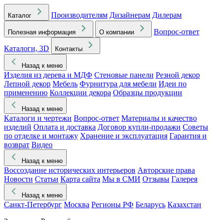
Производителям
Дизайнерам
Дилерам
Каталог
Вопрос-ответ
Полезная информация
О компании
Каталоги, 3D
Контакты
Назад к меню
Изделия из дерева и МДФ
Стеновые панели
Резной декор
Лепной декор
Мебель
Фурнитура для мебели
Идеи по
применению
Коллекции декора
Образцы продукции
Назад к меню
Каталоги и чертежи
Вопрос-ответ
Материалы и качество
изделий
Оплата и доставка
Договор купли-продажи
Советы
по отделке и монтажу
Хранение и эксплуатация
Гарантия и
возврат
Видео
Назад к меню
Воссоздание исторических интерьеров
Авторские права
Новости
Статьи
Карта сайта
Мы в СМИ
Отзывы
Галерея
Назад к меню
Санкт-Петербург
Москва
Регионы РФ
Беларусь
Казахстан